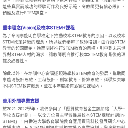
應。而整個試教過程亦會拍下影片存檔，供將來其他教師參考。
這些真實而成功的經驗可作為良好示範，令教師更有信心設計、
預備及進行STEM課堂。
重申理念(Vision)及校本STEM+課程
為了令同事能明白學校定下推動校本STEM教育的原因、以及校本
STEM政策背後的理念，所以我們舉辦了教師培訓，由介紹STEM
教育的起源開始，進而闡述推行STEM教育的目標，引申到未來世
界對STEM人材的渴求。讓教師明白推行校本STEM教育背後的理
據及必要性。
除此以外，在培訓中亦會講述現時學校STEM教育的發展，幫助同
事釐清設計思維、工程設計、創客教育、計算思維、科學探究等
不同STEM教育概念，並在本年度如何落實在課程內。
善用外間專業支援
於2021-2022學年，我們參與了「優質教育基金主題網絡「大學—
學校支援計劃」— 以全方位自主學習推展校本STEM課程計劃(In-
STEM)」，由香港大學教育學院教育應用資訊科技發展研究中心
支援本校。In-STEM計劃提供到校支援及專業培訓，增強教師對