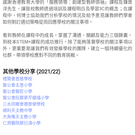
感謝香港教育大學的「服務領導：創建型教師領袖」課程及鍾普
洋先生，讓我校教師透過培訓及課程明白及學習3C的概念；在課
程中，何博士協助我們分析學校的情況及給予意見讓教師們學會
如何制訂適切策略從而回應學校的關注事項。
看到教師在課程中的成長，掌握了溝通、關顧及能力三個錦囊，
到校本STEM+課程的成功推行，除了能夠落實學校的關注事項以
外，更重要是讓我們有效發展學校的團隊，建立一個持續優化的
社群，帶領學校應對不同的教育挑戰。
其他學校分享 (2021/22)
禮賢會恩慈學校
聖公會主恩小學
聖公會聖匠小學
聖公會阮鄭夢芹銀禧小學
三水同鄉會禤景榮學校
順利天主教中學
大角嘴天主教小學
仁濟醫院蔡衍濤小學