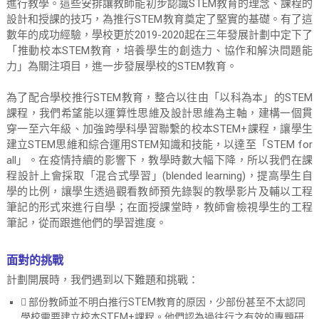
進行教學。這些安排讓教師能初步認識STEM教育的理念、課程的
r
設計和授課的技巧，為推行STEM教育奠定了堅實的基礎。有了這
i
數年的成功經驗，學校更於2019-2020起在三年發展計劃中定下了
a
「推動校本STEM教育，培養學生的創造力、協作和解決問題能
l
力」為關注項目，進一步發展學校的STEM教育。
i
為了配合學校推行STEM教育，整合以往由「以科為本」的STEM
s
課程，我們希望能以運算性思維及設計思維為主軸，建構一個貫
m
穿一至六年級、加強跨學科學習聯繫的校本STEM+課程，讓學生
S
建立STEM思維和綜合運用STEM知識和技能，以達至「STEM for
c
all」。在疫情持續的影響下，教學時數大幅下降，所以我們在課
h
程設計上會採取「混合式學習」(blended learning)，提高學生自
o
學的比例，讓學生透過觀看教師預先錄製的教學影片及輔以工程
o
筆記的形式來進行自學；在面授課堂時，教師會檢視學生的工程
l
筆記，從而跟進他們的學習進度。
I
m
面對的挑戰
p
計劃開展時，我們遇到以下難題和挑戰：
r
 部份教師並不明白推行STEM教育的原因，少部份甚至不太認同
o
學校需要建立校本STEM+課程。他們認為過往行之有效的專題研