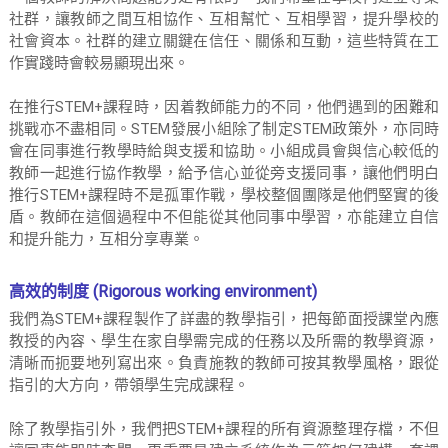
社群，讓教師之間互相協作、互相幫忙、互相學習，提升學校的
社會資本。社群的建立關鍵在信任、關係和互動，這些特質在工
作實踐時會較易顯現出來。
在推行STEM+課程時，因着教師能力的不同，他們遇到的困難和
挑戰亦不盡相同。STEM發展小組除了制定STEM政策外，亦同時
會在同事進行教學時給與支援和協助。小組成員會與信心較低的
教師一起進行協作教學，給予信心並從旁支援同事，讓他們明白
推行STEM+課程時不是孤軍作戰，學校整個團隊是他們堅實的後
盾。教師在這個過程中不但能從其他同事中學習，亦能建立自信
和提升能力，互相分享專業。
高效的制度 (Rigorous working environment)
我們為STEM+課程製作了詳盡的教學指引，把每節面授課堂內應
教授的內容、學生在家自學需完成的任務以及所需的教學資源，
清晰而扼要地列寫出來。負責施教的教師可按其教學風格，跟從
指引的大方向，帶領學生完成課程。
除了教學指引外，我們把STEM+課程的所有資源整理存檔，不但