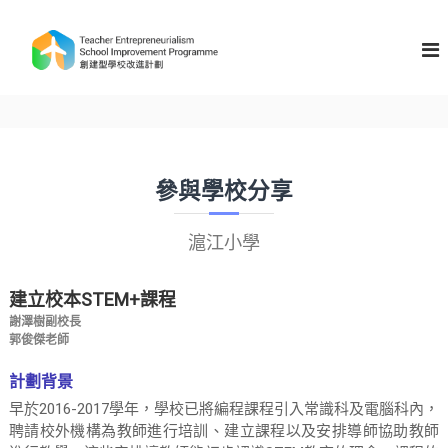
S
k
T
i
e
p
a
t
c
o
h
c
e
o
n
r
參與學校分享
t
E
e
n
n
滬江小學
t
t
r
建立校本STEM+課程
e
p
謝澤樹副校長
郭俊傑老師
r
e
計劃背景
n
早於2016-2017學年，學校已將編程課程引入常識科及電腦科內，
e
聘請校外機構為教師進行培訓、建立課程以及安排導師協助教師
u