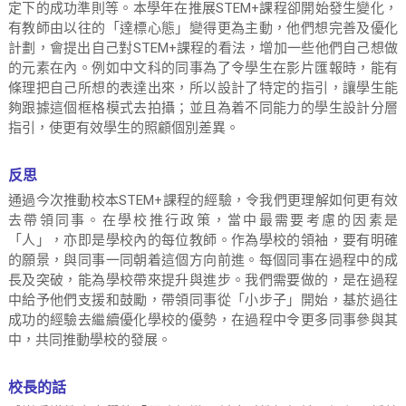
定下的成功準則等。本學年在推展STEM+課程卻開始發生變化，
有教師由以往的「達標心態」變得更為主動，他們想完善及優化
計劃，會提出自己對STEM+課程的看法，增加一些他們自己想做
的元素在內。例如中文科的同事為了令學生在影片匯報時，能有
條理把自己所想的表達出來，所以設計了特定的指引，讓學生能
夠跟據這個框格模式去拍攝；並且為着不同能力的學生設計分層
指引，使更有效學生的照顧個別差異。
反思
通過今次推動校本STEM+課程的經驗，令我們更理解如何更有效
去帶領同事。在學校推行政策，當中最需要考慮的因素是
「人」，亦即是學校內的每位教師。作為學校的領袖，要有明確
的願景，與同事一同朝着這個方向前進。每個同事在過程中的成
長及突破，能為學校帶來提升與進步。我們需要做的，是在過程
中給予他們支援和鼓勵，帶領同事從「小步子」開始，基於過往
成功的經驗去繼續優化學校的優勢，在過程中令更多同事參與其
中，共同推動學校的發展。
校長的話