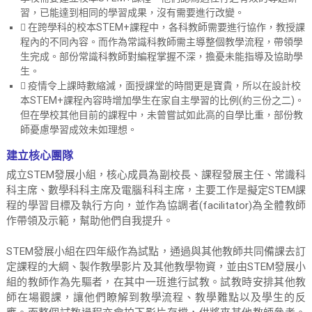
v
習，已能達到相同的學習成果，沒有需要進行改變。
e
 在跨學科的校本STEM+課程中，各科教師需要進行協作，教授課
m
程內的不同內容。而作為常識科教師需主導整個教學流程，帶領學
e
生完成。部份常識科教師對編程掌握不深，擔憂未能指導及協助學
n
生。
t
 疫情令上課時數縮減，面授課堂的時間更是寶貴，所以在設計校
本STEM+課程內容時增加學生在家自主學習的比例(約三份之二)。
P
但在學校其他目前的課程中，未曾嘗試如此高的自學比重，部份教
r
師憂慮學習成效未如理想。
o
g
建立核心團隊
r
成立STEM發展小組，核心成員為副校長、課程發展主任、常識科
a
科主席、數學科科主席及電腦科科主席，主要工作是擬定STEM課
m
程的學習目標及執行方向，並作為協調者(facilitator)為全體教師
m
作帶領及示範，幫助他們自我提升。
e
STEM發展小組在四年級作為試點，通過與其他教師共同備課去訂
定課程的大綱、製作教學影片及其他教學物資，並由STEM發展小
組的教師作為先驅者，在其中一班進行試教。試教時安排其他教
師在場觀課，讓他們瞭解到教學流程、教學難點以及學生的反