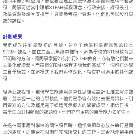
讓同事能即時查閱，更重要是建立系統作為示範如何建構一套課
程。同事可從當中理解STEM+課程理念、行政安排、課程設計、
教學資源及課堂安排等，只要參考這些資源，他們也可以設計同
類的課程。
計劃成果
我們成功達到學期初的目標，建立了跨學科學習聯繫的校本
STEM+課程，並在二至六年級中推行。這為學校的STEM教育定
下明確的方向，讓同事掌握如何推行STEM教育，亦有助他們將來
去優化或增潤。而這個STEM+課程更讓我們嘗試了一個可行的學
生自學模式，在這模式下我們再作深化，相信亦可適用於其他課
程。
經過此課程後，部份學生能運用運算性思維及設計思維去解決難
題，並掌握一定的自學技能。他們已學會有效地去搜尋資料、引
用資料的方法及運用電子媒體展示個人的學習成果。相信日後，
當學生面對相類似的課題時，他們亦有足夠的自學能力去解決。
在過往同事應對學校的關注項目時，通常會把重心放在執行層面
上的處理，即能否在限期前完成所交付的工作、是否能達到事前