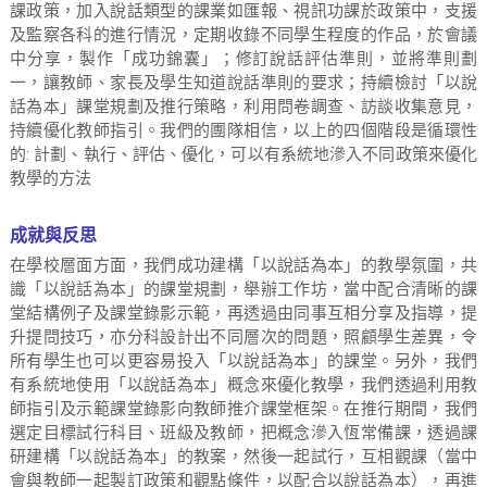
課政策，加入說話類型的課業如匯報、視訊功課於政策中，支援
及監察各科的進行情況，定期收錄不同學生程度的作品，於會議
中分享，製作「成功錦囊」；修訂說話評估準則，並將準則劃
一，讓教師、家長及學生知道說話準則的要求；持續檢討「以說
話為本」課堂規劃及推行策略，利用問卷調查、訪談收集意見，
持續優化教師指引。我們的團隊相信，以上的四個階段是循環性
的: 計劃、執行、評估、優化，可以有系統地滲入不同政策來優化
教學的方法
成就與反思
在學校層面方面，我們成功建構「以說話為本」的教學氛圍，共
識「以說話為本」的課堂規劃，舉辦工作坊，當中配合清晰的課
堂結構例子及課堂錄影示範，再透過由同事互相分享及指導，提
升提問技巧，亦分科設計出不同層次的問題，照顧學生差異，令
所有學生也可以更容易投入「以說話為本」的課堂。另外，我們
有系統地使用「以說話為本」概念來優化教學，我們透過利用教
師指引及示範課堂錄影向教師推介課堂框架。在推行期間，我們
選定目標試行科目、班級及教師，把概念滲入恆常備課，透過課
研建構「以說話為本」的教案，然後一起試行，互相觀課（當中
會與教師一起製訂政策和觀點條件，以配合以說話為本），再進