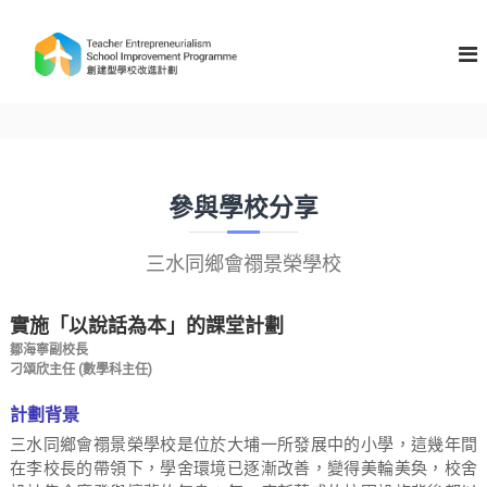
S
k
T
i
e
p
a
t
c
o
h
c
e
o
n
r
參與學校分享
t
E
e
n
n
三水同鄉會禤景榮學校
t
t
r
實施「以說話為本」的課堂計劃
e
p
鄒海寧副校長
刁頌欣主任 (數學科主任)
r
e
計劃背景
n
三水同鄉會禤景榮學校是位於大埔一所發展中的小學，這幾年間
e
在李校長的帶領下，學舍環境已逐漸改善，變得美輪美奐，校舍
u