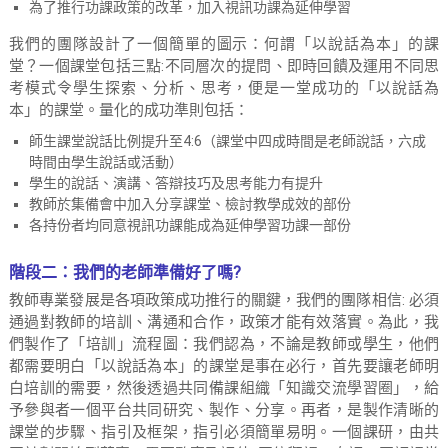
為了推行功課政策的改革，加入視訊功課為延伸學習
我們的團隊設計了一個簡單的圖示：何謂「以說話為本」的課
堂？一個課堂包括三點:不同層次的提問、即時回饋及運用不同思
考模式令學生探索、分析、思考，便是一堂成功的「以說話為
本」的課堂。量化的成功準則包括：
師生課堂說話比例提升至4:6（課堂中四成時間是老師說話，六成
時間由學生說話或活動）
學生的說話、演講、答辯技巧及思考能力有提升
教師於集備會中加入分享課堂、檢討教學成效的部份
各持份者均同意視訊功課能成為延伸學習功課一部份
階段二：我們的老師準備好了嗎?
教師專業發展是各項政策成功推行的關鍵，我們的團隊相信: 必須
通過對教師的培訓、溝通和合作，政策才能有效落實。為此，我
們製作了「培訓」流程圖：我們認為，不論是教師或學生，他們
都需要明白「以說話為本」的課堂是事在必行，首先要讓老師明
白培訓的需要，然後透過共同備課組織「知識交流學習圈」，給
予參與者一個平台共同研究、製作、分享。再者，是製作清晰的
課堂的步驟、指引及框架，指引必須簡單易明。一個課研，由共