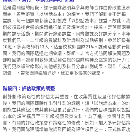
這是最關鍵的階段，課研團隊必須與參與教師合作由修改進度表
開始，着手落實「以說話為本」的課堂。我們了解到並不是每一
堂課、每一個課題都適合訂製成「以說話為本」課堂。故此，我
們必須尋找合適的課題進行單元及課堂設計。接着，是落實兩星
期的課研活動，期間進行錄影課堂、同齊觀課及評課分享。本年
度我們已一、二年級的數學科及常識科為試點級別，參與班級有
10班，參與教師有13人，佔全校教師團隊21%。課研活動進行期
間，我們的團隊透過定期會議、群組、非官方式訪問解決問題及
即時回饋，讓參與教師感受到強烈的團隊精神及堅定的執行力；
我們更以課堂錄影向其他級別及科目分享計劃成果，製作「成功
錦囊」，帶領團隊繼續進步，建立更多優質的課堂。
階段四：評估政策的調整
對計劃作策略性的評估尤其重要，在收集質性及量化評估數據
後，我們的團隊即時作出對計劃的調適，讓「以說話為本」的計
劃能在其他級別或其他科目更妥善進行，我們的目標是將以說話
為本的課堂擴展至三年級視藝及英文科。為了進一步讓計劃落
實，有關的評估政策會有策略性的修改：例如，加入多元評估策
略，我們團隊建議增加說話及回報為評估項目之一；正式修正功