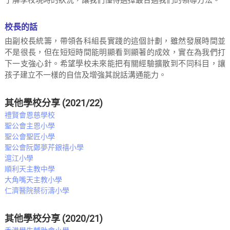
了解學校現時的狀況，讓我們懂得選擇最合適我們的領導方法。
校長的話
由副校長統籌，帶領各科組長實踐的這個計劃，雖然發展時間並
不是很長，但在短短時間能明顯看到顯著的成效，實在為我們打
下一支強心針。希望學校未來能把有關經驗擴散到不同科目，讓
孩子建立不一樣的自信及增強其說話溝通能力。
其他學校分享 (2021/22)
禮賢會恩慈學校
聖公會主恩小學
聖公會聖匠小學
聖公會阮鄭夢芹銀禧小學
滬江小學
順利天主教中學
大角嘴天主教小學
仁濟醫院蔡衍濤小學
其他學校分享 (2020/21)