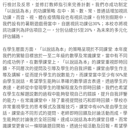
行檢討及反思，並修訂教師指引來完善計劃。我們亦成功制定
「以說話為本」的功課策略: 在中、英、數、常、普通話增加視訊
功課，而音、視、體在疫情階段也有視訊功課。在特別假期中，
我們設有的暑期遊戲冊當中，自選視訊功課佔30%；本校亦將視
訊功課列為評估項目之一，分別佔總分5至20%，為未來的多元化
評估鋪路。
在學生層面方面，「以說話為本」的策略呈現於不同課堂: 本年度
我們的實驗目標放於一至二年級的數學及常識課堂，當中有不同
的成功例子。在數學課堂上，「以說話為本」的課堂重視即時回
饋，不同層次的提問及引導及學生的自我評鑑。課堂由學生作主
導及講解，從而提升學生的說數能力，而課堂當中至少有50%是
由學生說話，希望學生能夠以準確的數學語言表達，透過學生的
表達，老師從中發現學生的理解程度及作即時回饋，我們也希望
在學生在解題説數的過程中能夠發現自己的錯誤，提升自我評鑒
的能力。在常識課堂中，除了重視提問技巧和即時回饋，學校亦
非常重視學生的思考模式及匯報技巧，課堂中有60%是由學生說
話，課堂由不同形式的提問、老師即時回饋及討論活動而成，學
生能夠於討論後於全班回報，達成以說話為本的課堂目標。而常
識課堂更會以一條辯論題目開始，透過分組活動及回報，希望學