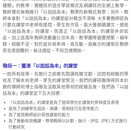
v
棲類」的教學：實體班的混合學習模式及網課班的全網上教學，
e
教師實在無暇進行「以說話為本」教學的新模式教學；另外，教
m
師本身對「以說話為本」的課堂設計概念不清晰: 大多數教師認為
e
只要在課堂中老師有提問，學生有作答，能大聲朗讀課文，便是
n
「以說話為本」的課堂，而真正「以說話為本」的課堂并非如
t
此。加上這兩年教師流動量比往年高，教學團隊變遷頻繁，偏年
P
輕，經驗不足，對於設計高參與、高互動、高展示的課堂在教師
r
而言是困難的，無法適從，不知怎樣開始。
o
g
階段一：釐清「以說話為本」的課堂
r
一如所有政策，在推行之前需先閱讀有關文獻、訪問有經驗的學
a
校及了解本校老師、學生的課堂情況。我們的課研團隊得到本計
m
劃的導師何博士指導及汲取其他學校的經驗及後，我們為「以說
m
話為本」的課堂定下五大目標：
e
「以說話為本」的課堂是為了提高學生於課堂的參與度及表現
是為了訓練學生說話、演講、答辯技巧及思考能力
為了提高教師設計高效課堂的能力
為了推動有效備課，帶領教師以計劃、執行、評估（PIE) 方式進行
行動研究