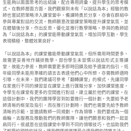
生能夠以兩面思考的出結論，配合專用詞彙，提升學生的思考模
式。在教師層面方面，我們觀察到未有「以說話為本」經驗的教
師也嘗試把策略滲入課堂當中，備課時勇於分享，亦會在群組中
參與專業對話的交流。教師願意改變課堂策略提升課堂氣氛，並
在體驗後分享，作出反思，優化並推行教學策略。參與的教師認
為「以說話為本」的課堂能帶動課堂氣氛，增加同學互動，學生
表現積極，整體效果良好。
「以說話為本」的課堂雖能帶動課堂氣氛，但所需用時間更多，
故需更妥善地作鋪排教學。部份學生未習慣以說話形式主導課
堂，故能力參差，教師需要更多即時回饋及給予適當的指引，低
年級同學未能用準確的語言去表達他們心中所想，亦需教師適時
引導。在未來，我們建議可參考「翻轉課堂」的模式，先讓同學
在家進行不同的練習並在課堂上進行匯報分享，加快課堂進度，
令學生在課堂有更多的空間進行對話，建立屬於他們的課堂。在
這個計劃中，我們的團隊學習到如要推行一個計劃，先要給予老
師清晰的框架及指引，而在推行計劃時，我們也需要先給予教師
清晰的示範，並邀請教師一同規劃。作為領導，我們要成為一個
齒輪，去服務及推動我們的教師團隊，讓他們願意和我們一起並
肩同行。很感恩在這個課堂中學到不同的領導技巧，也協助我們