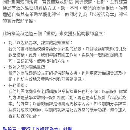
同計劃開始到落實，需要監察及評估: 同儕觀課、自評、互評課堂
便是有效的監察與評估方式，缺一不可。我們的團隊相信，唯有
通過自省與有策略地優化課堂，教師才能為「以說話為本」課堂
的實行做好準備。
此培訓流程通過三個「重塑」來支援及協助教師發展：
對「以說話為本」課堂的認知重塑：
我們的團隊透過校務會議分享計劃的願景，派發及講解教師指引及
課堂結構，此外，我們舉辦有關工作坊，與教師一起經歷提問技
巧、回饋策略、使用指引的方法。
教師之間的關係重塑：
我們的團隊透過設立群組提供即時支援，也利用恆常備課會議及小
組工作坊有效地及策略性增強群體歸屬感。
任務重塑：
我們的團隊向參與老師講解與今昔課堂任務的不同：以前設計 課堂
的方法是就學習難點來設計相關活動，現在是直接設計「以說話為
本」的課堂；以前的備課是環繞兩周教學內容，如今加插分享課堂
及檢討成效的環節；以前的功課是配合課堂的紙筆功課，如今加入
視訊功課的設計。
階段三：實行「以說話為本」計劃