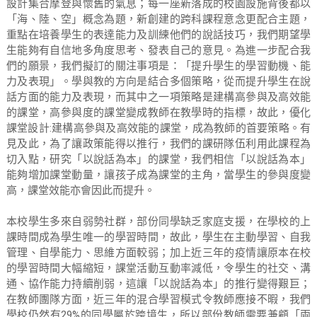
設計集合摩登與懷舊的氣息；每一座新落成的校園設施背後都以
r
「海、陸、空」概念為題，新創建的跨科課程意念更配合主題，
i
重點在培養學生的表達能力及訓練他們的說話技巧，我們期望學
a
生能夠有自信地多角度思考、發表自己的意見。為進一步配合我
l
們的願景，我們擬訂的關注事項是：「提升學生的學習動機、能
力及表現」。學與教的方向是結合多個策略，從而提升學生在說
i
話方面的能力及表現，而其中之一項策略是建構高參與及高效能
s
的課堂，高參與度的課堂變成教師在教學時的指標，故此，優化
m
課堂設計:建構高參與及高效能的課堂，成為教師的首要策略。有
S
見及此，為了讓政策能得以推行，我們的課研隊伍利用此課程為
c
切入點，研究「以說話為本」的課堂，我們相信「以說話為本」
h
能夠增加課堂動量，讓孩子成為課堂的主角，當學生的參與度變
o
高，課堂效能亦會因此而提升。
o
l
本校學生多來自弱勢社群，部份同學缺乏家庭支援，在學校的上
I
課時間成為學生唯一的學習時間，故此，學生在主動學習、自我
m
管理、自學能力、思維方面較弱；加上近三年的疫情讓原本在校
的學習時間大幅縮短，課堂活動互動率減低，令學生的社交、溝
p
通、協作能力持續削弱，這讓「以說話為本」的推行變得艱巨；
r
在教師團隊方面，近三年的混合學習模式令教師應接不暇，我們
o
學校仍然有29%的同學屬於跨境生，所以部份教師需要兼顧「兩